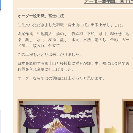
オーダー絵羽織、富士
オーダー絵羽織、富士に桜
ご注文いただきました羽織「富士山に桜」出来上がりました。
図案作成―生地購入―湯のし―仮絵羽―下絵―糸目、糊伏せ―地
染―蒸し、水元―友禅―蒸し、水元、水洗―湯のし―金彩―ガー
ド加工―紋入れ―仕立て
この工程をたどり出来上がりました。
日本を象徴する富士山と桜模様に満月が輝く中、裾には金彩で破
れ霞を入れ豪華に仕上げました。
オーダーならではの羽織に仕上がったと思います。