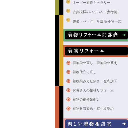
オーダー着物ギャラリー
古典模様のいろいろ（参考例）
袋帯・バッグ・草履 等小物一式
着物染め直し・着物染め替え
着物仕立て直し
着物染みカビ抜き・金彩加工
お母さんの振袖リフォーム
着物の補修&修復
着物吹雪染め・京小紋染め