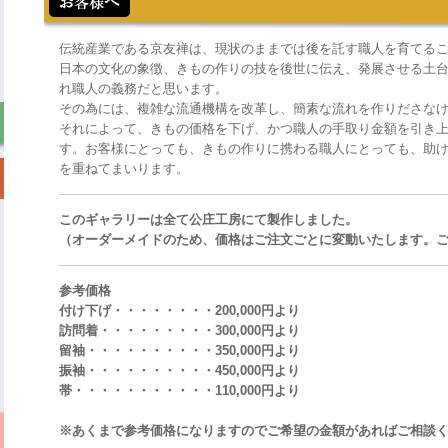
伝統産業である京友禅は、現状のままでは後を託す職人を育てる
日本の文化の象徴、きもの作りの技を後世に伝え、発展させる土
れ職人の義務だと思います。
その為には、複雑な流通機構を改革し、簡素な流れを作りださな
それによって、きもの価格を下げ、かつ職人の手取り金額を引き
す。お客様にとっても、きもの作りに携わる職人にとっても、助
を重ねてまいります。
このギャラリーは全て公庄工房にて製作しました。
（オーダーメイドのため、価格はご注文ごとに変動いたします。
参考価格
付け下げ・・・・・・・・200,000円より
訪問着・・・・・・・・・300,000円より
留袖・・・・・・・・・・350,000円より
振袖・・・・・・・・・・450,000円より
帯・・・・・・・・・・・110,000円より
※あくまで参考価格になりますのでご希望の金額があればご相談