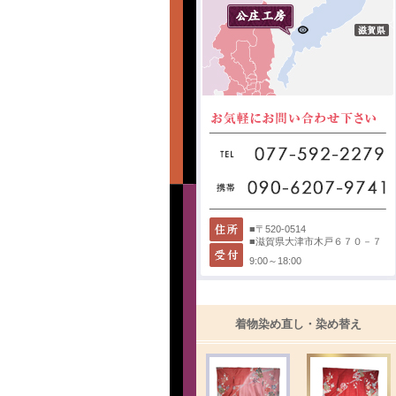
■〒520-0514
■滋賀県大津市木戸６７０－７
9:00～18:00
着物染め直し・染め替え