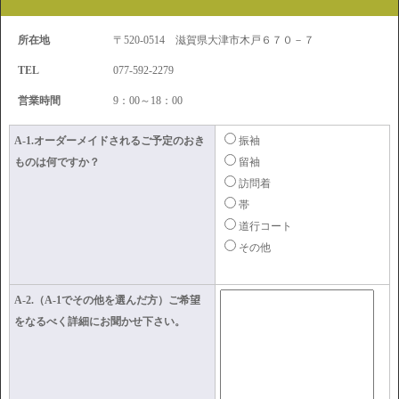
所在地
〒520-0514 滋賀県大津市木戸６７０－７
TEL
077-592-2279
営業時間
9：00～18：00
A-1.オーダーメイドされるご予定のおき
振袖
ものは何ですか？
留袖
訪問着
帯
道行コート
その他
A-2.（A-1でその他を選んだ方）ご希望
をなるべく詳細にお聞かせ下さい。