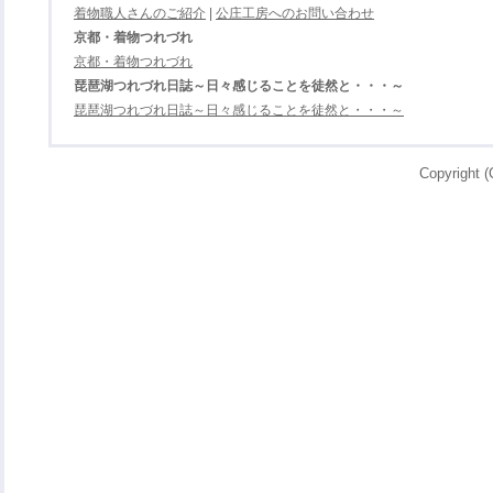
着物職人さんのご紹介
|
公庄工房へのお問い合わせ
京都・着物つれづれ
京都・着物つれづれ
琵琶湖つれづれ日誌～日々感じることを徒然と・・・～
琵琶湖つれづれ日誌～日々感じることを徒然と・・・～
Copyright