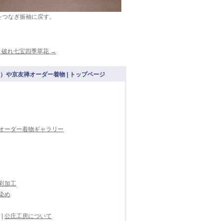
をつなぎ振袖に戻す。
、破れ七宝四季草花
→
や京友禅オーダー着物 | トップページ
オーダー着物ギャラリー
彩加工
染め
|
公庄工房について