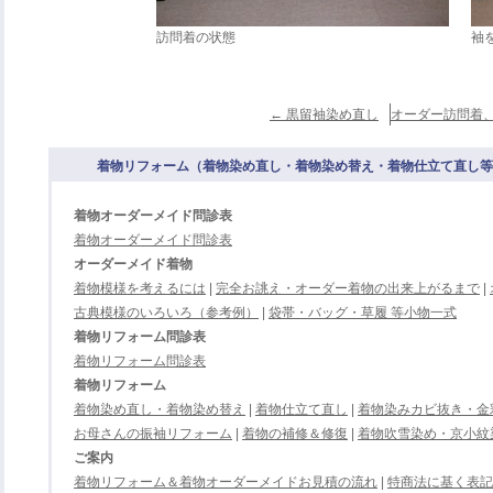
訪問着の状態
袖
←
黒留袖染め直し
オーダー訪問着
着物リフォーム（着物染め直し・着物染め替え・着物仕立て直し等）
着物オーダーメイド問診表
着物オーダーメイド問診表
オーダーメイド着物
着物模様を考えるには
|
完全お誂え・オーダー着物の出来上がるまで
|
古典模様のいろいろ（参考例）
|
袋帯・バッグ・草履 等小物一式
着物リフォーム問診表
着物リフォーム問診表
着物リフォーム
着物染め直し・着物染め替え
|
着物仕立て直し
|
着物染みカビ抜き・金
お母さんの振袖リフォーム
|
着物の補修＆修復
|
着物吹雪染め・京小紋
ご案内
着物リフォーム＆着物オーダーメイドお見積の流れ
|
特商法に基く表記