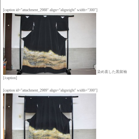
[caption id="attachment_2988" align="alignright" width="300"]
染め直した黒留袖
[/caption]
[caption id="attachment_2989" align="alignright" width="300"]