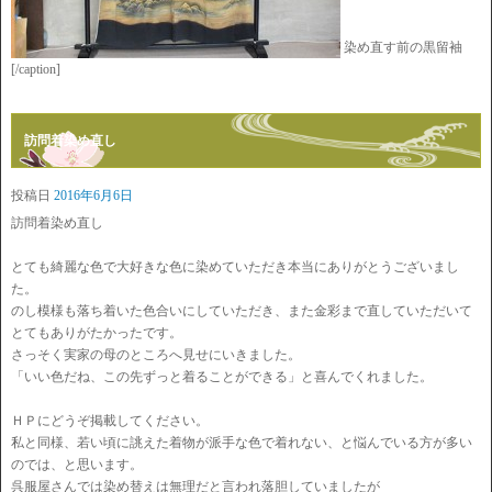
染め直す前の黒留袖
[/caption]
訪問着染め直し
投稿日
2016年6月6日
訪問着染め直し
とても綺麗な色で大好きな色に染めていただき本当にありがとうございまし
た。
のし模様も落ち着いた色合いにしていただき、また金彩まで直していただいて
とてもありがたかったです。
さっそく実家の母のところへ見せにいきました。
「いい色だね、この先ずっと着ることができる」と喜んでくれました。
ＨＰにどうぞ掲載してください。
私と同様、若い頃に誂えた着物が派手な色で着れない、と悩んでいる方が多い
のでは、と思います。
呉服屋さんでは染め替えは無理だと言われ落胆していましたが