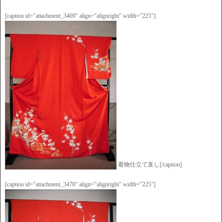
[caption id="attachment_3469" align="alignright" width="225"]
着物仕立て直し[/caption]
[caption id="attachment_3470" align="alignright" width="225"]