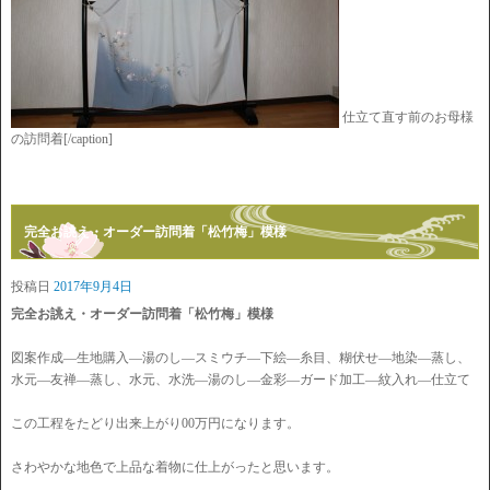
仕立て直す前のお母様
の訪問着[/caption]
完全お誂え・オーダー訪問着「松竹梅」模様
投稿日
2017年9月4日
完全お誂え・オーダー訪問着「松竹梅」模様
図案作成―生地購入―湯のし―スミウチ―下絵―糸目、糊伏せ―地染―蒸し、
水元―友禅―蒸し、水元、水洗―湯のし―金彩―ガード加工―紋入れ―仕立て
この工程をたどり出来上がり00万円になります。
さわやかな地色で上品な着物に仕上がったと思います。