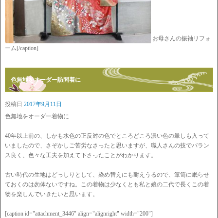
お母さんの振袖リフォ
ーム[/caption]
色無地をオーダー訪問着に
投稿日
2017年9月11日
色無地をオーダー着物に
40年以上前の、しかも水色の正反対の色でところどころ濃い色の暈しも入って
いましたので、さぞかしご苦労なさったと思いますが、職人さんの技でバラン
ス良く、色々な工夫を加えて下さったことがわかります。
古い時代の生地はどっしりとして、染め替えにも耐えうるので、箪笥に眠らせ
ておくのは勿体ないですね。この着物は少なくとも私と娘の二代で長くこの着
物を楽しんでいきたいと思います。
[caption id="attachment_3446" align="alignright" width="200"]