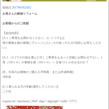
投稿日
2017年9月26日
お母さんの振袖リフォーム
お客様からのご依頼
【送信内容】
[A-1.ご希望をお聞かせください。(いくつでも)]
母の着物を娘の着物にアレンジしたい,その他（※A-2の項目にお答えくださ
い）
[A-2.（A-1でその他を選んだ方）ご希望をなるべく詳細にお聞かせ下さい。]
母（150ｃｍ）の着物を娘（163ｃｍ）へ 丈袖 13ｃｍ出せるのか？
[B．今回のお着物のご購入入手時期、または作成時期]
28年前
[C-1.着られる方の年齢(選択してください)]
二十代
[caption id="attachment_3464" align="alignright" width="275"]