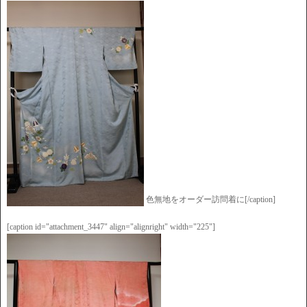
色無地をオーダー訪問着に[/caption]
[caption id="attachment_3447" align="alignright" width="225"]