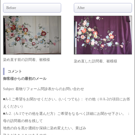
Before
After
染め直す前の訪問着、裾模様
染め直した訪問着、裾模様
コメント
御客様からの最初のメール
Subject: 着物リフォーム問診表からのお問い合わせ
■A-1.ご希望をお聞かせください。(いくつでも) ： その他（※A-2の項目にお答
えください）
■A-2.（A-1でその他を選んだ方）ご希望をなるべく詳細にお聞かせ下さい。 ：
母の訪問着の柄を残して
地色の白を黒か濃紺か深緑に染め変えたい。黄ばみ