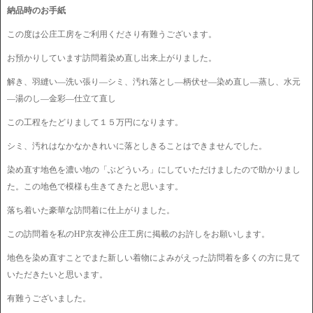
納品時のお手紙
この度は公庄工房をご利用くださり有難うございます。
お預かりしています訪問着染め直し出来上がりました。
解き、羽縫い―洗い張り―シミ、汚れ落とし―柄伏せ―染め直し―蒸し、水元
―湯のし―金彩―仕立て直し
この工程をたどりまして１５万円になります。
シミ、汚れはなかなかきれいに落としきることはできませんでした。
染め直す地色を濃い地の「ぶどういろ」にしていただけましたので助かりまし
た。この地色で模様も生きてきたと思います。
落ち着いた豪華な訪問着に仕上がりました。
この訪問着を私のHP京友禅公庄工房に掲載のお許しをお願いします。
地色を染め直すことでまた新しい着物によみがえった訪問着を多くの方に見て
いただきたいと思います。
有難うございました。