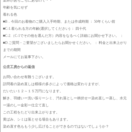
染みがあちこちにあるので・・
年齢を気にせず
着れる色
■B．今回のお着物のご購入入手時期、または作成時期 ： 50年くらい前
■C-1.着られる方の年齢(選択してください) ： 四十代
■C-2.（C-1でその他を選んだ方）内容をなるべく詳細にお聞かせ下さい。 ：
■D.ご質問・ご要望がございましたらお聞かせください。 ： 料金と出来上がり
までの期間
メールにてお返事下さい。
公庄工房からの返信
お問い合わせ有難うございます。
訪問着の染め直しは模様の多さによって価格は変わりますが、
だいたい１２～１５万円になります。
解き、羽縫いー洗い張りーシミ、汚れ落としー柄伏せー染め直しー蒸し、水元
ー湯のしー金彩ー仕立て直し
この工程をたどり出来上がります。
黄ばみ、シミは落とせる場合もあります。
染め直す色ももう少し広げることができるのではないでしょうか？